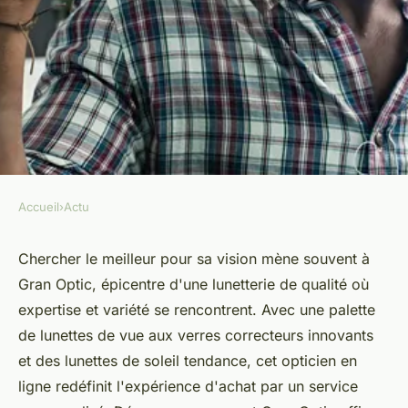
Accueil
›
Actu
ACTU
Découvrez gran optic, votre
Chercher le meilleur pour sa vision mène souvent à
Gran Optic, épicentre d'une lunetterie de qualité où
référence optique
expertise et variété se rencontrent. Avec une palette
de lunettes de vue aux verres correcteurs innovants
Antoine
•
2 mai 2024
•
2 min de lecture
et des lunettes de soleil tendance, cet opticien en
ligne redéfinit l'expérience d'achat par un service