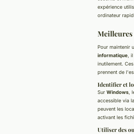
expérience utili
Antoine
•
23 janvier 2025
•
6 min de lecture
ordinateur rapide
Meilleures 
Pour maintenir 
informatique
, 
inutilement. Ces
prennent de l'es
Identifier et l
Sur
Windows
, 
accessible via 
peuvent les loc
activant les fich
Utiliser des o