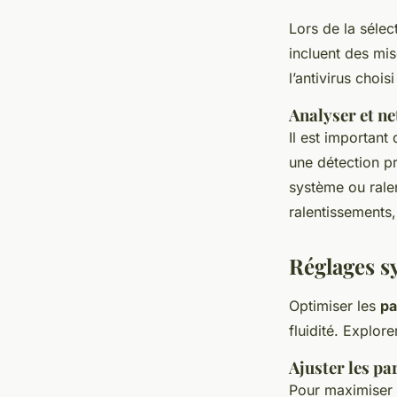
Lors de la sélec
incluent des mi
l’antivirus choi
Analyser et n
Il est important
une détection p
système ou ralen
ralentissements,
Réglages s
Optimiser les
pa
fluidité. Explor
Ajuster les p
Pour maximiser