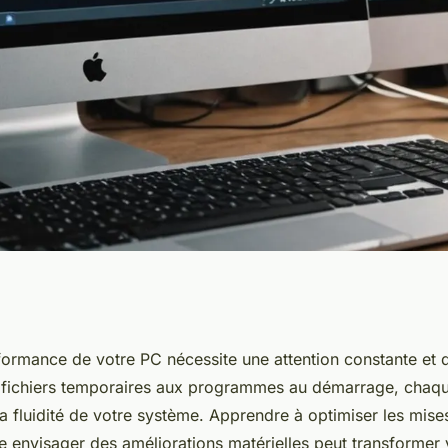
ces pour maintenir
rformance de votre PC nécessite une attention constante et 
 fichiers temporaires aux programmes au démarrage, chaqu
otre pc
a fluidité de votre système. Apprendre à optimiser les mises
e envisager des améliorations matérielles peut transformer 