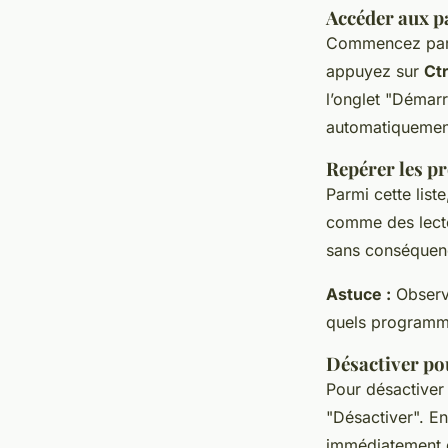
Accéder aux p
Commencez par
appuyez sur
Ctr
l’onglet "Démar
automatiquemen
Repérer les p
Parmi cette list
comme des lecte
sans conséquenc
Astuce :
Observe
quels programme
Désactiver po
Pour désactiver 
"Désactiver". E
immédiatement d