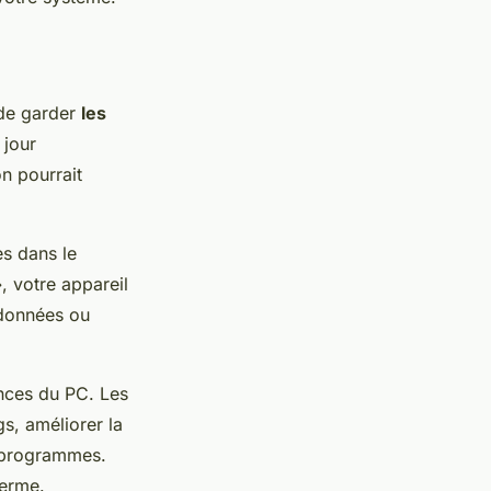
 de garder
les
 jour
n pourrait
es dans le
, votre appareil
 données ou
nces du PC. Les
s, améliorer la
u programmes.
terme.