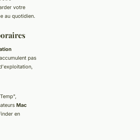
arder votre
ie au quotidien.
poraires
ation
accumulent pas
d'exploitation,
 "Temp",
sateurs
Mac
Finder en