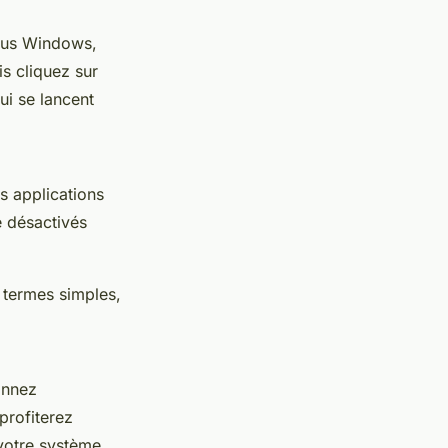
ous Windows,
is cliquez sur
ui se lancent
s applications
 désactivés
 termes simples,
onnez
profiterez
votre système.