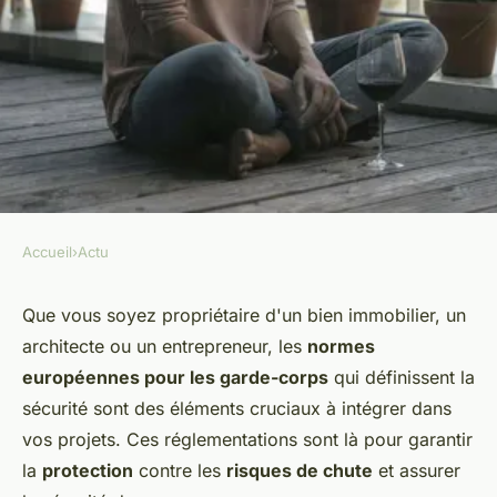
Accueil
›
Actu
ACTU
Normes européennes pour les
Que vous soyez propriétaire d'un bien immobilier, un
architecte ou un entrepreneur, les
normes
garde-corps : ce que vous
européennes pour les garde-corps
qui définissent la
devez connaître
sécurité sont des éléments cruciaux à intégrer dans
vos projets. Ces réglementations sont là pour garantir
Antoine
•
27 avril 2024
•
2 min de lecture
la
protection
contre les
risques de chute
et assurer