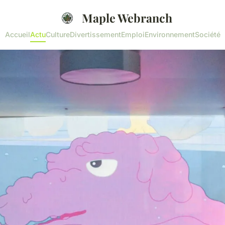
Maple Webranch
Accueil
Actu
Culture
Divertissement
Emploi
Environnement
Société