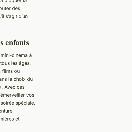
à bloquer la
jouter des
l s’agit d’un
os enfants
e mini-cinéma à
 tous les âges.
 films ou
ans le choix du
x. Avec ces
 émerveiller vos
soirée spéciale,
enture
mières et