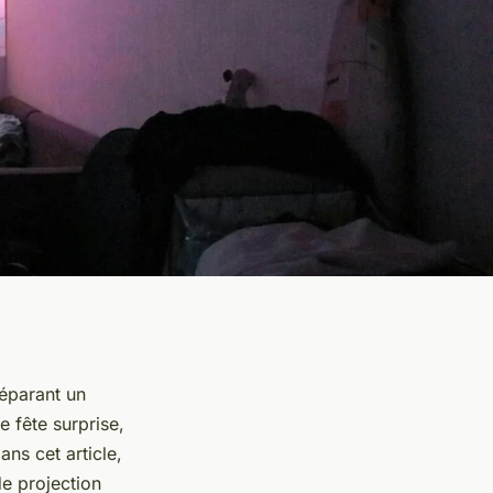
éparant un
 fête surprise,
ns cet article,
de projection