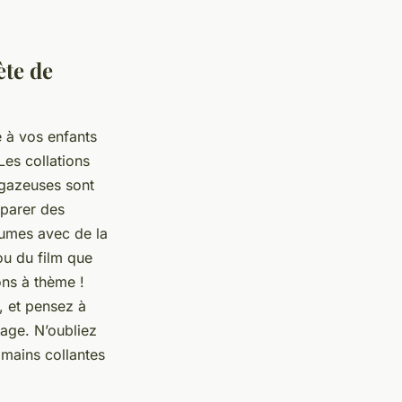
ète de
e à vos enfants
Les collations
 gazeuses sont
éparer des
gumes avec de la
ou du film que
ons à thème !
, et pensez à
yage. N’oubliez
 mains collantes