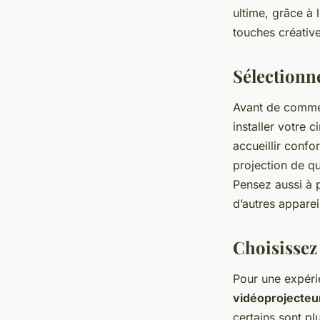
ultime, grâce à l
Antoine
•
5 janvier 2024
•
5 min de lecture
touches créative
Sélectionn
Avant de commenc
installer votre 
accueillir confo
projection de qu
Pensez aussi à 
d’autres apparei
Choisissez
Pour une expéri
vidéoprojecteu
certains sont pl