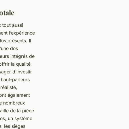
otale
 tout aussi
ent l’expérience
us présents. Il
L’une des
leurs intégrés de
frir la qualité
ager d’investir
haut-parleurs
éaliste,
sont également
 de nombreux
ille de la pièce
ges, un système
si les sièges