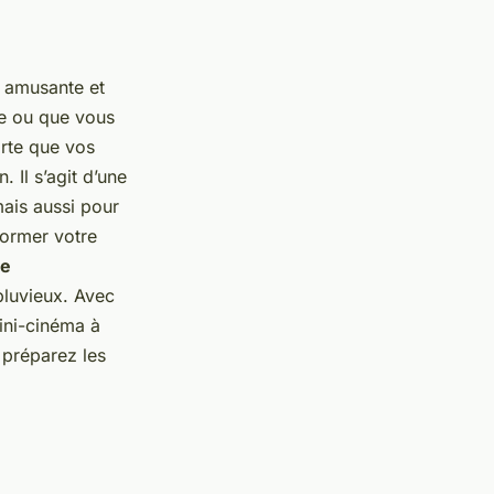
e amusante et
e ou que vous
orte que vos
 Il s’agit d’une
mais aussi pour
former votre
te
luvieux. Avec
ini-cinéma à
 préparez les