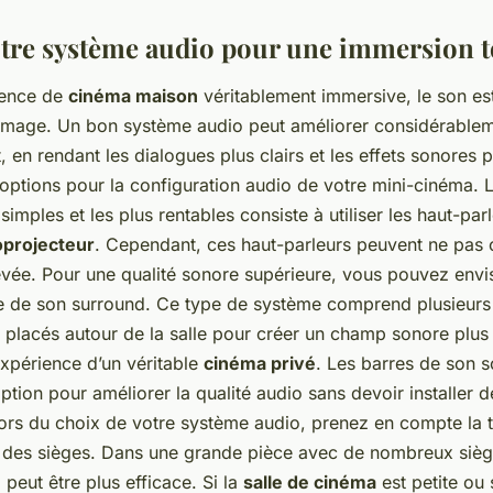
votre système audio pour une immersion t
ience de
cinéma maison
véritablement immersive, le son est
’image. Un bon système audio peut améliorer considérablem
 en rendant les dialogues plus clairs et les effets sonores pl
 options pour la configuration audio de votre mini-cinéma. 
 simples et les plus rentables consiste à utiliser les haut-par
oprojecteur
. Cependant, ces haut-parleurs peuvent ne pas of
evée. Pour une qualité sonore supérieure, vous pouvez envis
 de son surround. Ce type de système comprend plusieurs 
 placés autour de la salle pour créer un champ sonore plus r
’expérience d’un véritable
cinéma privé
. Les barres de son 
ption pour améliorer la qualité audio sans devoir installer
ors du choix de votre système audio, prenez en compte la ta
on des sièges. Dans une grande pièce avec de nombreux siè
peut être plus efficace. Si la
salle de cinéma
est petite ou 