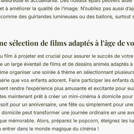
aleureuse et accueillante. Des rideaux épais peuvent aider 
et à améliorer la qualité de l’image. N’oubliez pas aussi d’a
 comme des guirlandes lumineuses ou des ballons, surtout s’i
e sélection de films adaptés à l’âge de v
du film à projeter est crucial pour assurer le succès de votr
ste un large éventail de films et de dessins animés adaptés à
e organiser une soirée à thème en sélectionnant plusieurs
érie que vos enfants adorent. Faire participer les enfants d
ment rendre l’expérience plus amusante et excitante pour eu
tes maintenant prêt à créer un mini-cinéma à domicile pour
soit pour un anniversaire, une fête ou simplement pour une 
à domicile peut transformer une journée ordinaire en une av
ue mémorable. Alors, préparez le popcorn, éteignez les lu
 entrer dans le monde magique du cinéma !