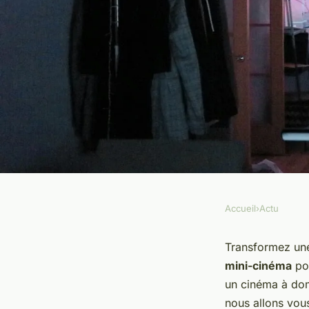
Accueil
›
Actu
ACTU
Comment créer un 
Transformez une
mini-cinéma
pou
domicile pour les en
un cinéma à domi
nous allons vous