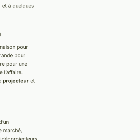
r, et à quelques
a
 maison pour
 grande pour
bre pour une
l’affaire.
re
projecteur
et
d’un
le marché,
vidéoprojecteurs