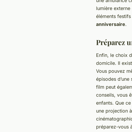
une ambiance ch
lumière externe 
éléments festifs
anniversaire
.
Préparez un
Enfin, le choix 
domicile. Il exi
Vous pouvez mêm
épisodes d’une s
film peut égale
conseils, vous ê
enfants. Que ce 
une projection 
cinématographiq
préparez-vous à