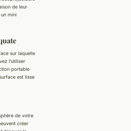
ison de leur
 un mini
quate
ace sur laquelle
z l’utiliser
tion portable
urface est lisse
osphère de votre
peuvent créer