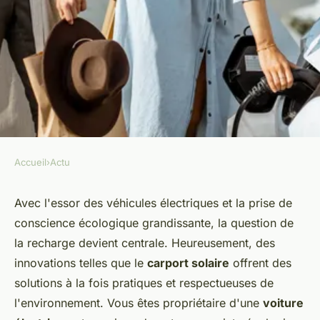
Accueil
›
Actu
ACTU
Carport solaire: un moyen
Avec l'essor des véhicules électriques et la prise de
conscience écologique grandissante, la question de
économique de recharger
la recharge devient centrale. Heureusement, des
votre voiture électrique
innovations telles que le
carport solaire
offrent des
solutions à la fois pratiques et respectueuses de
Antoine
•
28 mars 2024
•
2 min de lecture
l'environnement. Vous êtes propriétaire d'une
voiture