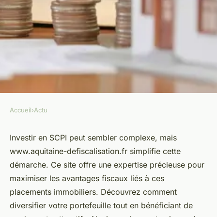
Accueil
›
Actu
ACTU
Découvrez www.aquitaine
Investir en SCPI peut sembler complexe, mais
www.aquitaine-defiscalisation.fr simplifie cette
defiscalisation.fr pour investir
démarche. Ce site offre une expertise précieuse pour
en scpi
maximiser les avantages fiscaux liés à ces
placements immobiliers. Découvrez comment
Antoine
•
17 octobre 2024
•
3 min de lecture
diversifier votre portefeuille tout en bénéficiant de