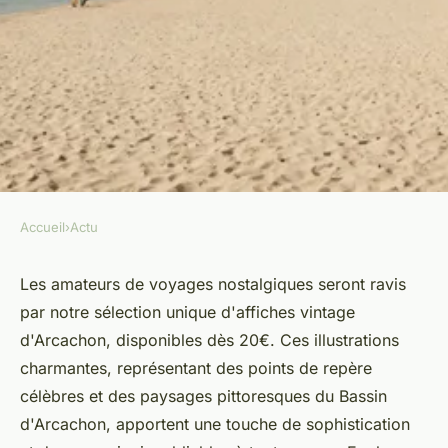
Accueil
›
Actu
ACTU
Affiche arcachon : posters
Les amateurs de voyages nostalgiques seront ravis
par notre sélection unique d'affiches vintage
vintage dès 20€ pour
d'Arcachon, disponibles dès 20€. Ces illustrations
voyageurs
charmantes, représentant des points de repère
célèbres et des paysages pittoresques du Bassin
Antoine
•
30 septembre 2024
•
4 min de lecture
d'Arcachon, apportent une touche de sophistication